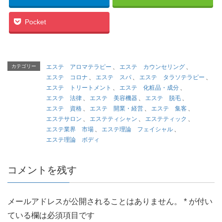
Pocket
カテゴリー
エステ アロマテラピー
、
エステ カウンセリング
、
エステ コロナ
、
エステ スパ
、
エステ タラソテラピー
、
エステ トリートメント
、
エステ 化粧品・成分
、
エステ 法律
、
エステ 美容機器
、
エステ 脱毛
、
エステ 資格
、
エステ 開業・経営
、
エステ 集客
、
エステサロン
、
エステティシャン
、
エステティック
、
エステ業界 市場
、
エステ理論 フェイシャル
、
エステ理論 ボディ
コメントを残す
メールアドレスが公開されることはありません。
*
が付い
ている欄は必須項目です