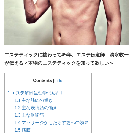
エステティックに携わって45年、エステ伝道師 清水收一
が伝える＜本物のエステティックを知って欲しい＞
Contents
[
hide
]
1
エステ解剖生理学~筋系Ⅱ
1.1
主な筋肉の働き
1.2
主な表情筋の働き
1.3
主な咀嚼筋
1.4
マッサージがもたらす筋への効果
1.5
筋膜