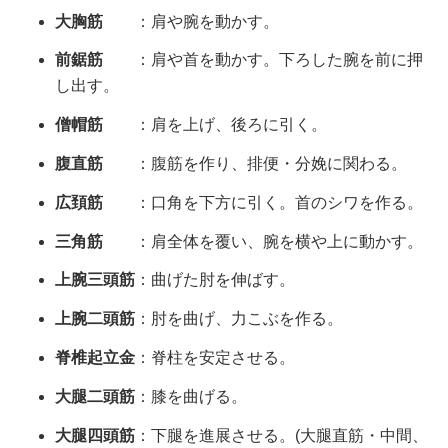
大胸筋
：肩や腕を動かす。
前鋸筋
：肩や首を動かす。下ろした腕を前に押
し出す。
僧帽筋
：肩を上げ、後ろに引く。
腹直筋
：腹筋を作り、排便・分娩に関わる。
広頚筋
：口角を下方に引く。首のシワを作る。
三角筋
：肩全体を覆い、腕を横や上に動かす。
上腕三頭筋
：曲げた肘を伸ばす。
上腕二頭筋
：肘を曲げ、力こぶを作る。
脊椎起立金
：脊柱を安定させる。
大腿二頭筋
：膝を曲げる。
大腿四頭筋
：下腿を進展させる。(大腿直筋・中間、