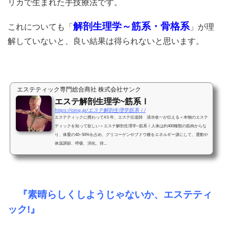
リカで生まれた手技療法です。
解剖生理学～筋系・骨格系
これについても「
」が理
解していないと、良い結果は得られないと思います。
エステティック専門総合商社 株式会社サンク
エステ解剖生理学~筋系Ⅰ
https://cinq.jp/エステ解剖生理学筋系ⅰ/
エステティックに携わって4５年、エステ伝道師 清水收一が伝える＜本物のエステ
ティックを知って欲しい＞エステ解剖生理学~筋系Ⅰ人体は約400種類の筋肉からな
り、体重の40~50%を占め、グリコーゲンやブドウ糖をエネルギー源にして、運動や
体温調節、呼吸、消化、排...
『素晴らしくしようじゃないか、エステティ
ック
!
』