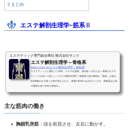
2
まとめ
エステ解剖生理学
~
筋系Ⅱ
エステティック専門総合商社 株式会社サンク
エステ解剖生理学～骨格系
https://cinq.jp/エステ解剖生理学～骨格系/
エステティックに携わって45年、エステ伝道師 清水收一が伝える＜本物のエステ
ティックを知って欲しい＞エステ解剖生理学～骨格系人体の骨組み「骨格」人体は
約206個の大小様々な形の骨からなり、体重の約20％を占めています。骨格系は人体
の構造を保つ支柱の役割を...
主な筋肉の働き
胸鎖乳突筋
：頭を前屈させ、左右に動かす。