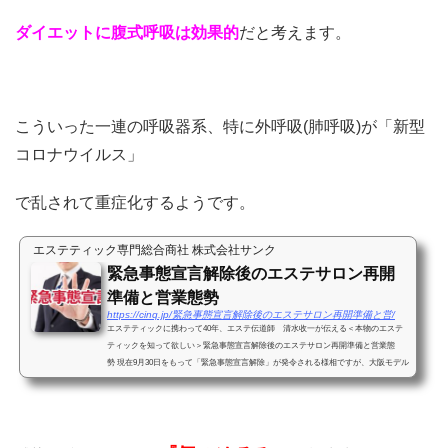
ダイエットに腹式呼吸は効果的
だと考えます。
こういった一連の呼吸器系、特に外呼吸(肺呼吸)が「新型
コロナウイルス」
で乱されて重症化するようです。
エステティック専門総合商社 株式会社サンク
緊急事態宣言解除後のエステサロン再開
準備と営業態勢
https://cinq.jp/緊急事態宣言解除後のエステサロン再開準備と営/
エステティックに携わって40年、エステ伝道師 清水收一が伝える＜本物のエステ
ティックを知って欲しい＞緊急事態宣言解除後のエステサロン再開準備と営業態
勢 現在9月30日をもって「緊急事態宣言解除」が発令される様相ですが、大阪モデル
など各地方自治体の独自見...