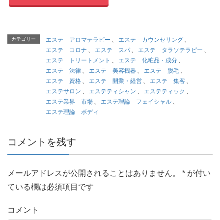
カテゴリー
エステ アロマテラピー
、
エステ カウンセリング
、
エステ コロナ
、
エステ スパ
、
エステ タラソテラピー
、
エステ トリートメント
、
エステ 化粧品・成分
、
エステ 法律
、
エステ 美容機器
、
エステ 脱毛
、
エステ 資格
、
エステ 開業・経営
、
エステ 集客
、
エステサロン
、
エステティシャン
、
エステティック
、
エステ業界 市場
、
エステ理論 フェイシャル
、
エステ理論 ボディ
コメントを残す
メールアドレスが公開されることはありません。
*
が付い
ている欄は必須項目です
コメント