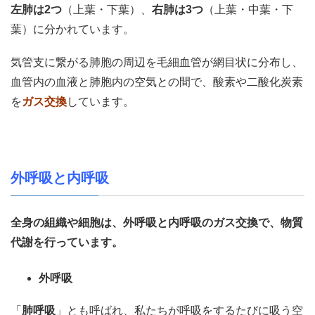
左肺は
2
つ
（上葉・下葉）、
右肺は
3
つ
（上葉・中葉・下
葉）に分かれています。
気管支に繋がる肺胞の周辺を毛細血管が網目状に分布し、
血管内の血液と肺胞内の空気との間で、酸素や二酸化炭素
を
ガス交換
しています。
外呼吸と内呼吸
全身の組織や細胞は、外呼吸と内呼吸のガス交換で、物質
代謝を行っています。
外呼吸
「
肺呼吸
」とも呼ばれ、私たちが呼吸をするたびに吸う空