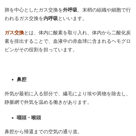
肺を中心としたガス交換を
外呼吸
、末梢の組織や細胞で行
われるガス交換を
内呼吸
といいます。
ガス交換
とは、体内に酸素を取り入れ、体内から二酸化炭
素を排出することで、血液中の赤血球に含まれるヘモグロ
ビンがその役割を担っています。
鼻腔
外気が最初に入る部分で、繊毛により埃や異物を除去し、
静脈網で外気を温める働きがあります。
咽頭・喉頭
鼻腔から帰還までの空気の通り道。