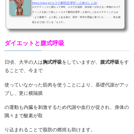
https://cinq.jp/エステ解剖生理学～人体のしくみ/
エステティックに携わって45年、エステ伝道師 清水收一が伝える＜本物のエステ
ティックを知って欲しい＞エステ解剖生理学～人体のしくみエステティックとは
「より健康で、より美しくある為の、医学・科学の理論に基づいた・・・」私が講
習させて頂いている『エステ...
ダイエットと腹式呼吸
日頃、大半の人は
胸式呼吸
をしていますが、
腹式呼吸
をす
ることで、今まで
使っていなかった筋肉を使うことにより、基礎代謝がアッ
プし、更に横隔膜
の運動も内臓を刺激するため代謝や血行が促され、身体の
隅々まで酸素が取
り込まれることで脂肪の燃焼も助けます。