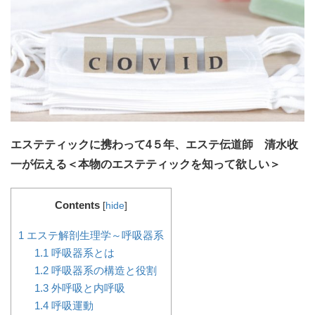
エステティックに携わって4５年、エステ伝道師 清水收
一が伝える＜本物のエステティックを知って欲しい＞
Contents
[
hide
]
1
エステ解剖生理学～呼吸器系
1.1
呼吸器系とは
1.2
呼吸器系の構造と役割
1.3
外呼吸と内呼吸
1.4
呼吸運動