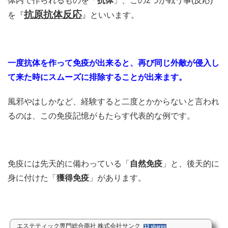
体内で作られるものを「
抗体
」、この2つが戦う事(反応)
抗原抗体反応
を『
』といいます。
一度抗体を作って免疫が出来ると、再び同じ外敵が侵入し
て来た時にスムーズに排除することが出来ます。
風邪やはしかなど、経験すると二度とかからないと言われ
るのは、この免疫記憶がもたらす代表的な例です。
免疫には先天的に備わっている「
自然免疫
」と、後天的に
身に付けた「
獲得免疫
」があります。
エステティック専門総合商社 株式会社サンク
13 shares