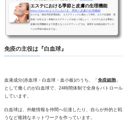
エステにおける季節と皮膚の生理機能
https://cinq.jp/エステにおける、季節と皮膚の生理機能/
エステは『老化予防管理技術』 エステティックに携わって45年、エステ伝道師 清
水收一が伝える＜本物のエステティックを知って欲しい＞ エステにおける季節と
皮膚の生理機能今まで何度となくエステティックでは、使用する化粧品及びマッサ
ージの手技の組み立ては...
免疫の主役は『白血球』
血液成分(赤血球・白血球・血小板)のうち、「
免疫細胞
」
として働くのが白血球で、24時間体制で全身をパトロール
しています。
白血球は、外敵情報を仲間へ伝達したり、自らが外的と戦
うなど複雑なネットワークを作っています。