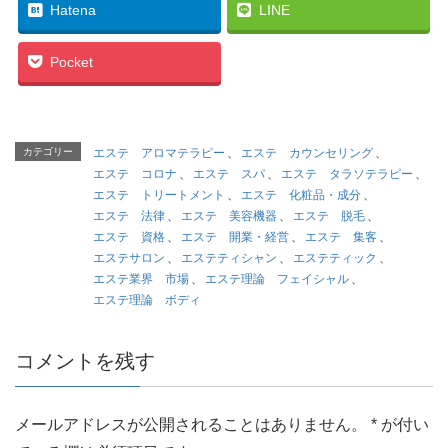
Hatena
LINE
Pocket
カテゴリー
エステ アロマテラピー
、
エステ カウンセリング
、
エステ コロナ
、
エステ スパ
、
エステ タラソテラピー
、
エステ トリートメント
、
エステ 化粧品・成分
、
エステ 法律
、
エステ 美容機器
、
エステ 脱毛
、
エステ 資格
、
エステ 開業・経営
、
エステ 集客
、
エステサロン
、
エステティシャン
、
エステティック
、
エステ業界 市場
、
エステ理論 フェイシャル
、
エステ理論 ボディ
コメントを残す
メールアドレスが公開されることはありません。
*
が付い