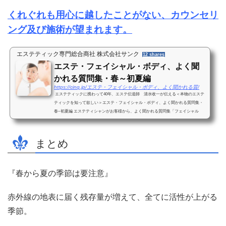
くれぐれも用心に越したことがない、カウンセリ
ング及び施術が望まれます。
エステティック専門総合商社 株式会社サンク
12 shares
エステ・フェイシャル・ボディ、よく聞
かれる質問集・春～初夏編
https://cinq.jp/エステ・フェイシャル・ボディ、よく聞かれる質/
エステティックに携わって40年、エステ伝道師 清水收一が伝える＜本物のエステ
ティックを知って欲しい＞エステ・フェイシャル・ボディ、よく聞かれる質問集・
春~初夏編 エステティシャンがお客様から、よく聞かれる質問集「フェイシャル
編、ボディ編」に...
まとめ
『春から夏の季節は要注意』
赤外線の地表に届く残存量が増えて、全てに活性が上がる
季節。