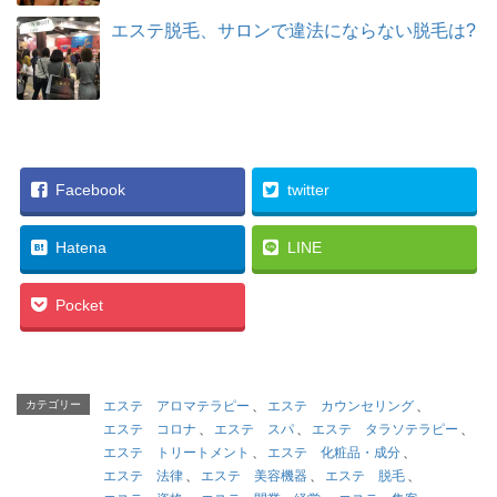
エステ脱毛、サロンで違法にならない脱毛は?
Facebook
twitter
Hatena
LINE
Pocket
カテゴリー
エステ アロマテラピー
、
エステ カウンセリング
、
エステ コロナ
、
エステ スパ
、
エステ タラソテラピー
、
エステ トリートメント
、
エステ 化粧品・成分
、
エステ 法律
、
エステ 美容機器
、
エステ 脱毛
、