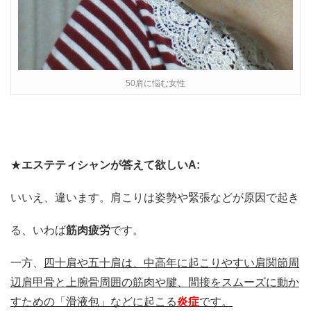
50肩に悩む女性
★
エステティシャンが答えて欲しいA:
いいえ、違います。肩こりは姿勢や緊張などが原因で起き
る、いわば
筋肉疲労
です。
一方、
四十肩や五十肩は、中高年に起こりやすい肩関節周
辺肩甲骨と上腕骨周囲の筋肉や腱、間接をスムーズに動か
すための「滑液包」などに起こる
炎症
です。