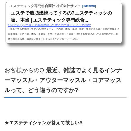
エステティック専門総合商社 株式会社サンク
12 shares
エステで脂肪燃焼ってするの?エステティックの
嘘、本当 | エステティック専門総合...
http://cinq.jp/エステで脂肪燃焼ってするのエステティックの嘘/
「エステで脂肪燃焼ってするの?エステティックの嘘、本当」美顔・脱毛・痩身と言われた３本柱の痩身に
目を向け、その「嘘、本当」を解説します。それに至った経緯と理由を40年前に遡って具体的に説明。エ
ステの出来る事、出来ない事を正しく伝えることがユーザーへの...
お客様からのQ:
最近、雑誌でよく見るインナ
ーマッスル・アウターマッス
ル・コアマッス
ルって、どう違うのですか
?
★
エステティシャンが答えて欲しいA: