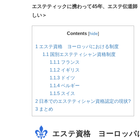
エステティックに携わって45年、エステ伝道師
しい＞
Contents
[
hide
]
1
エステ資格 ヨーロッパにおける制度
1.1
国別エステティシャン資格制度
1.1.1
フランス
1.1.2
イギリス
1.1.3
ドイツ
1.1.4
ベルギー
1.1.5
スイス
2
日本でのエステティシャン資格認定の現状?
3
まとめ
エステ資格 ヨーロッパ