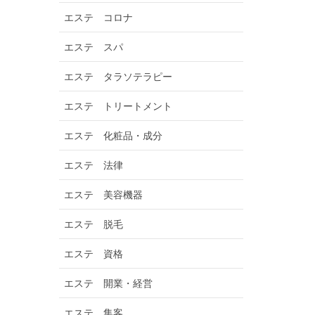
エステ コロナ
エステ スパ
エステ タラソテラピー
エステ トリートメント
エステ 化粧品・成分
エステ 法律
エステ 美容機器
エステ 脱毛
エステ 資格
エステ 開業・経営
エステ 集客