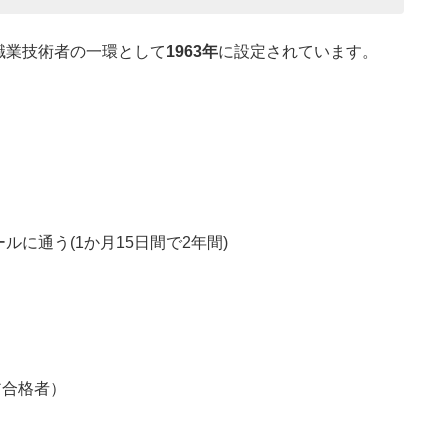
職業技術者の一環として
1963年
に設定されています。
に通う(1か月15日間で2年間)
ア合格者）