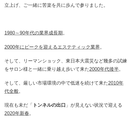
立上げ、ご一緒に苦楽を共に歩んで参りました。
1980
～
90
年代の業界成長期
。
2000
年にピークを迎えるエステティック業界
。
そして、リーマンショック、東日本大震災など幾多の試練
をサロン様と一緒に乗り越え歩いて来た
2000
年代後半
。
そして、厳しい市場環境の中で低迷を続けて来た
2010
年
代全般
。
現在も未だ「
トンネルの出口
」が見えない状況で迎える
2020
年新春
。