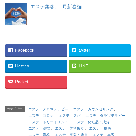
エステ集客、1月新春編
Facebook
twitter
Hatena
LINE
Pocket
カテゴリー
エステ アロマテラピー
、
エステ カウンセリング
、
エステ コロナ
、
エステ スパ
、
エステ タラソテラピー
、
エステ トリートメント
、
エステ 化粧品・成分
、
エステ 法律
、
エステ 美容機器
、
エステ 脱毛
、
エステ 資格
、
エステ 開業・経営
、
エステ 集客
、