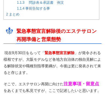
1.1.3
問診表＆承諾書 例文
1.1.4
事前告知する事
2
まとめ
緊急事態宣言解除後のエステサロン
再開準備と営業態勢
現在9月30日をもって「
緊急事態宣言解除
」が発令される
様相ですが、大阪モデルなど各地方自治体の独自見解によ
る解除状況や職種別指導要綱が、今後は更に発表されて来
ると存じます。
注意事項・留意点
そこで、エステサロン再開に向けた
をあくまでも私見ですが、ここで記述したいと思います。