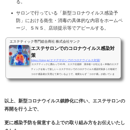
る。
サロンで行っている「新型コロナウイルス感染予
防」における衛生・消毒の具体的な内容をホームペ
ージ、ＳＮＳ、店頭提示等でアピールする。
エステティック専門総合商社 株式会社サンク
エステサロンでのコロナウイルス感染対
策
https://cinq.jp/エステサロンでのコロナウイルス対策/
エステティックに携わって4５年、エステ伝道師 清水收一が伝える＜本物のエステ
ティックを知って欲しい＞エステサロンでのコロナウイルス感染対策多くの地域で
コロナ感染者が又増えて来ているようで、相変わらず「コロナ禍」が続いていま
す。そして、本格的な...
以上、新型コロナウイルス鎮静化に伴い、エステサロンの
再開を行う上で、
更に感染予防を留意する上での取り組み方をお伝えいたし