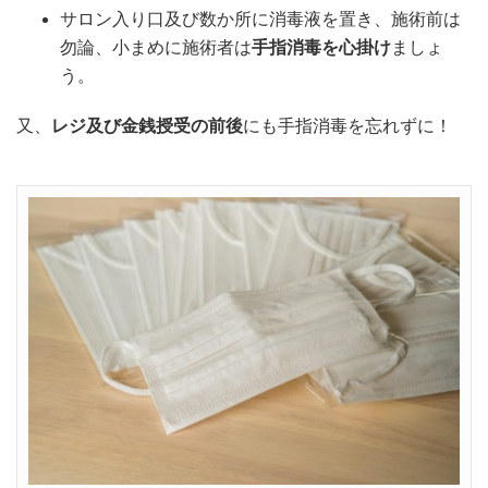
サロン入り口及び数か所に消毒液を置き、施術前は
勿論、小まめに施術者は
手指消毒を心掛け
ましょ
う。
又、
レジ及び金銭授受の前後
にも手指消毒を忘れずに！