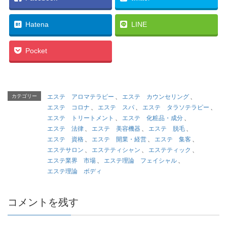
Hatena
LINE
Pocket
カテゴリー
エステ アロマテラピー
、
エステ カウンセリング
、
エステ コロナ
、
エステ スパ
、
エステ タラソテラピー
、
エステ トリートメント
、
エステ 化粧品・成分
、
エステ 法律
、
エステ 美容機器
、
エステ 脱毛
、
エステ 資格
、
エステ 開業・経営
、
エステ 集客
、
エステサロン
、
エステティシャン
、
エステティック
、
エステ業界 市場
、
エステ理論 フェイシャル
、
エステ理論 ボディ
コメントを残す