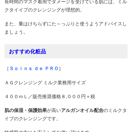
長時間のマスク着用でダメージを受けている肌には、ミル
クタイイプのクレンジングが理想的。
また、量はけちらずにた～っぷりと使うようアドバイスし
ましょう。
おすすめ化粧品
［
Ｓｏｉｎｓ ｄｅ ＰＲＯ
］
ＡＧクレンジング ミルク業務用サイズ
４００ｍＬ／販売推奨価格８,０００円＋税
肌
の保湿・保護効果
が高い
アルガンオイル
配合
のミルクタ
イプのクレンジングです。