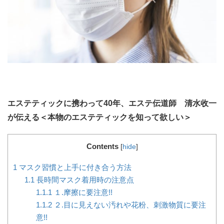
エステティックに携わって40年、エステ伝道師 清水收一
が伝える＜本物のエステティックを知って欲しい＞
Contents
[
hide
]
1
マスク習慣と上手に付き合う方法
1.1
長時間マスク着用時の注意点
1.1.1
１.摩擦に要注意!!
1.1.2
２.目に見えない汚れや花粉、刺激物質に要注
意!!