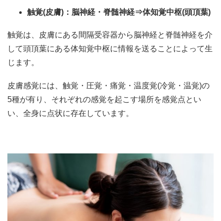
触覚(皮膚)：脳神経・脊髄神経⇒体知覚中枢(頭頂葉)
触覚は、皮膚にある間隔受容器から脳神経と脊髄神経を介
して頭頂葉にある体知覚中枢に情報を送ることによって生
じます。
皮膚感覚には、触覚・圧覚・痛覚・温度覚(冷覚・温覚)の
5種が有り、それぞれの感覚を起こす場所を感覚点とい
い、全身に点状に存在しています。