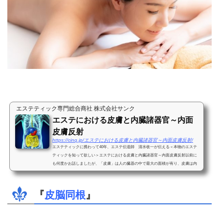
エステティック専門総合商社 株式会社サンク
エステにおける皮膚と内臓諸器官～内面
皮膚反射
https://cinq.jp/エステにおける皮膚と内臓諸器官～内面皮膚反射/
エステティックに携わって40年、エステ伝道師 清水收一が伝える＜本物のエステ
ティックを知って欲しい＞エステにおける皮膚と内臓諸器官～内面皮膚反射以前に
も何度かお話しましたが、「皮膚」は人の臓器の中で最大の面積が有り、皮膚は内
臓諸器官のコンディション...
『
皮脳同根
』