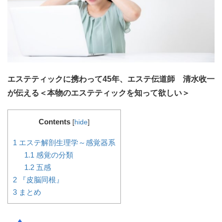
エステティックに携わって45年、エステ伝道師 清水收一
が伝える＜本物のエステティックを知って欲しい＞
Contents
[
hide
]
1
エステ解剖生理学～感覚器系
1.1
感覚の分類
1.2
五感
2
『皮脳同根』
3
まとめ