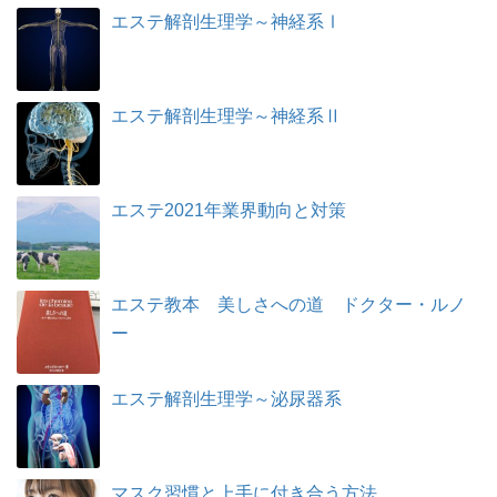
エステ解剖生理学～神経系Ⅰ
エステ解剖生理学～神経系Ⅱ
エステ2021年業界動向と対策
エステ教本 美しさへの道 ドクター・ルノ
ー
エステ解剖生理学～泌尿器系
マスク習慣と上手に付き合う方法