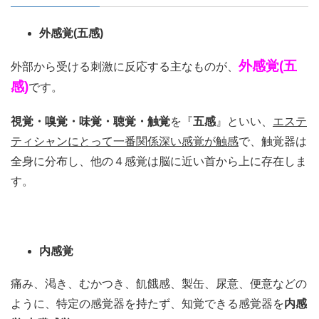
外感覚(五感)
外感覚
(
五
外部から受ける刺激に反応する主なものが、
感
)
です。
視覚・嗅覚・味覚・聴覚・触覚
を『
五感
』といい、
エステ
ティシャンにとって一番関係深い感覚が触感
で、触覚器は
全身に分布し、他の４感覚は脳に近い首から上に存在しま
す。
内感覚
痛み、渇き、むかつき、飢餓感、製缶、尿意、便意などの
ように、特定の感覚器を持たず、知覚できる感覚器を
内感