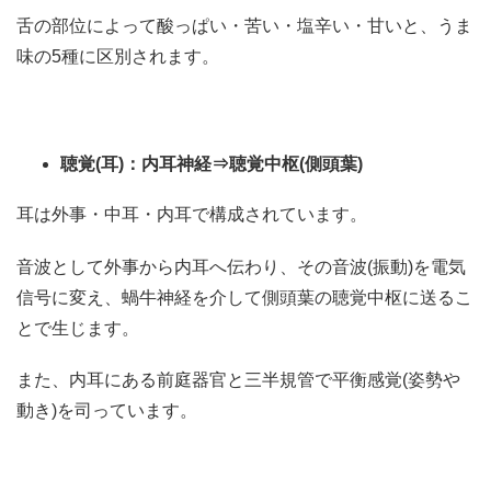
舌の部位によって酸っぱい・苦い・塩辛い・甘いと、うま
味の5種に区別されます。
聴覚
(
耳
)
：内耳神経⇒聴覚中枢
(
側頭葉
)
耳は外事・中耳・内耳で構成されています。
音波として外事から内耳へ伝わり、その音波(振動)を電気
信号に変え、蝸牛神経を介して側頭葉の聴覚中枢に送るこ
とで生じます。
また、内耳にある前庭器官と三半規管で平衡感覚(姿勢や
動き)を司っています。