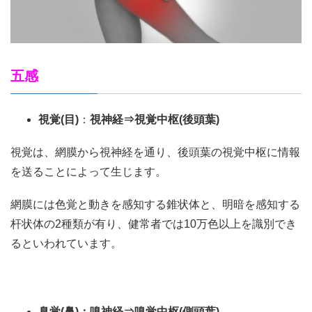
五感
視覚
(
目
)
：
視神経⇒視覚中枢
(
後頭葉
)
視覚は、網膜から視神経を通り、後頭葉の視覚中枢に情報
を送ることによって生じます。
網膜には色覚と動きを感知する錐状体と、明暗を感知する
杆状体の2種類が有り、健常者では10万色以上を識別でき
るといわれています。
臭覚
(
鼻
)
：嗅神経⇒嗅覚中枢
(
側頭葉
)