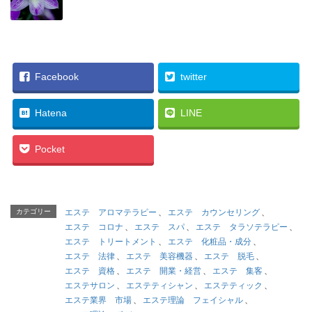
Facebook
twitter
Hatena
LINE
Pocket
カテゴリー
エステ アロマテラピー
、
エステ カウンセリング
、
エステ コロナ
、
エステ スパ
、
エステ タラソテラピー
、
エステ トリートメント
、
エステ 化粧品・成分
、
エステ 法律
、
エステ 美容機器
、
エステ 脱毛
、
エステ 資格
、
エステ 開業・経営
、
エステ 集客
、
エステサロン
、
エステティシャン
、
エステティック
、
エステ業界 市場
、
エステ理論 フェイシャル
、