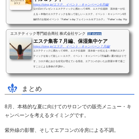
https://cinq.jp/エステ、イベント・キャンペーン6月編/
父の日のプレゼントエステティックに携わって40年、エステ伝道師 清水收一が伝
える＜本物のエステティックを知って欲しい＞エステ、イベント・キャンペーン6月
編6月のお勧めイベント『Father’ｓday フェイシャル＆デコルテ』『Father’ｓday Hip
&Legs&Feet...
エステティック専門総合商社 株式会社サンク
10 shares
エステ集客７月編、保湿集中ケア
https://cinq.jp/エステ、イベント・キャンペーン７月編/
エステティックに携わって40年、エステ伝道師 清水收一が伝える＜本物のエステ
ティックを知って欲しい＞エステ、イベント・キャンペーン7月編暑い夏の始まりで
す。コロナ禍における在宅が増えている現在、エアコンのきいたお部屋や車で過ご
すことによる身体の不調や...
まとめ
8月、本格的な夏に向けてのサロンでの販売メニュー・キ
ャンペーンを考えるタイミングです。
紫外線の影響、そしてエアコンの冷房による不調。