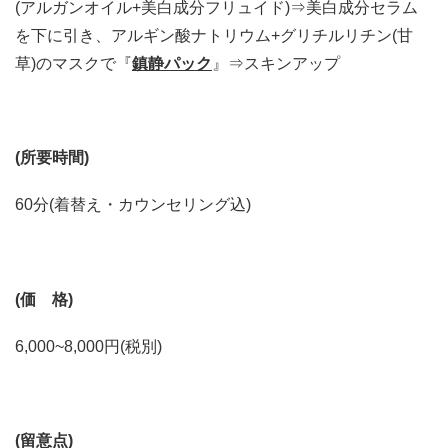
(アルガンオイル+美白成分フリュイド)⇒美白成分セラム
を下に引き、アルギン酸ナトリウム+グリチルリチン(甘
草)のマスクで『
鎮静パック
』⇒スキンアップ
(
所要時間
)
60分(着替え・カウンセリング込)
(
価 格
)
6,000~8,000円(税別)
(
留意点
)