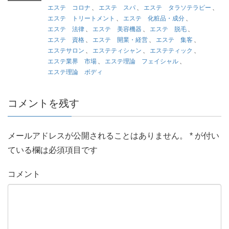
エステ コロナ
、
エステ スパ
、
エステ タラソテラピー
、
エステ トリートメント
、
エステ 化粧品・成分
、
エステ 法律
、
エステ 美容機器
、
エステ 脱毛
、
エステ 資格
、
エステ 開業・経営
、
エステ 集客
、
エステサロン
、
エステティシャン
、
エステティック
、
エステ業界 市場
、
エステ理論 フェイシャル
、
エステ理論 ボディ
コメントを残す
メールアドレスが公開されることはありません。
*
が付い
ている欄は必須項目です
コメント