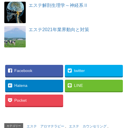
エステ解剖生理学～神経系Ⅱ
エステ2021年業界動向と対策
Facebook
twitter
Hatena
LINE
Pocket
カテゴリー
エステ アロマテラピー
、
エステ カウンセリング
、