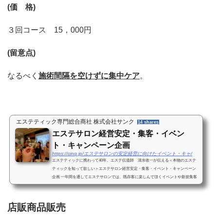
(
価 格
)
３回コース 15，000円
(
留意点
)
なるべく
施術間隔を空けずに集中ケア
。
エステティック専門総合商社 株式会社サンク
14 shares
エステサロン経営安定・集客・イベン
ト・キャンペーン企画
https://cinq.jp/エステサロンの安定経営に向けたイベント・キャ/
エステティックに携わって40年、エステ伝道師 清水收一が伝える＜本物のエステ
ティックを知って欲しい＞エステサロン経営安定・集客・イベント・キャンペーン
企画 一年間を通してエステサロンでは、既存客に楽しんで頂くイベントや新規集客
キャンペーンを企画...
店販商品販売