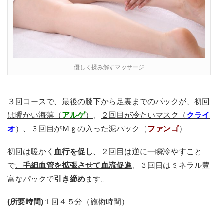
優しく揉み解すマッサージ
３回コースで、最後の膝下から足裏までのパックが、
初回
は暖かい海藻（
アルゲ
）
、
２回目が冷たいマスク（
クライ
オ
）
、
３回目がＭｇの入った泥パック（
ファンゴ
）
初回は暖かく
血行を促し
、２回目は逆に一瞬冷やすこと
で
、
毛細血管を拡張させて血流促進
、３回目はミネラル豊
富なパックで
引き締め
ます。
(
所要時間
)
１回４５分（施術時間）