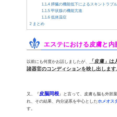
1.1.4
膵臓の機能低下によるスキントラブ
1.1.5
甲状腺の機能亢進
1.1.6
低体温症
2
まとめ
エステにおける皮膚と内
「皮膚」は
以前にも何度かお話しましたが、
諸器官のコンディションを映し出します
皮脳同根
又、『
』と言って、皮膚も脳も外胚
れ、その結果、内分泌系を中心とした
ホメオス
す。