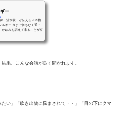
ギー
/
道師 清水收一が伝える＜本物
レルギー 今まで何もなく通っ
、かゆみを訴えて来ることが有
す結果、こんな会話が良く聞かれます。
みたい」「吹き出物に悩まされて・・」「目の下にクマ