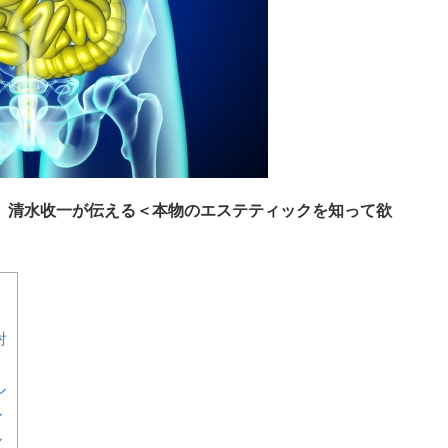
 清水收一が伝える＜本物のエステティックを知って欲
射
ル
ル
ル