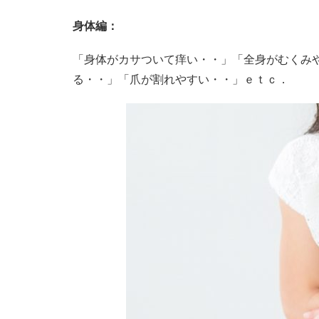
身体編：
「身体がカサついて痒い・・」「全身がむくみ
る・・」「爪が割れやすい・・」ｅｔｃ．