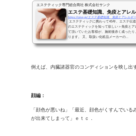
エステティック専門総合商社 株式会社サンク
エステ基礎知識、免疫とアレル
https://cinq.jp/エステ基礎知識、免疫とアレルギー
エステティックに携わって45年、エステ伝
のエステティックを知って欲しい＞免疫とア
て頂いていたお客様が、施術後赤く成ったり
ります。 又、取扱い化粧品メーカーの...
例えば、内臓諸器官のコンディションを映し出
顔編：
「顔色が悪いね」「最近、顔色がくすんでいる
が出来てしまって」ｅｔｃ．